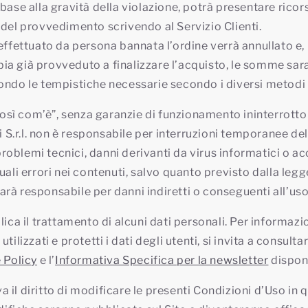
base alla gravità della violazione, potrà presentare ricor
 del provvedimento scrivendo al Servizio Clienti.
 effettuato da persona bannata l’ordine verrà annullato e,
a già provveduto a finalizzare l’acquisto, le somme sa
ondo le tempistiche necessarie secondo i diversi metod
 “così com’è”, senza garanzie di funzionamento ininterrott
si S.r.l. non è responsabile per interruzioni temporanee del
oblemi tecnici, danni derivanti da virus informatici o ac
uali errori nei contenuti, salvo quanto previsto dalla leg
. sarà responsabile per danni indiretti o conseguenti all’uso
lica il trattamento di alcuni dati personali. Per informaz
tilizzati e protetti i dati degli utenti, si invita a consultar
 Policy
e l’
Informativa Specifica per la newsletter
disponi
rva il diritto di modificare le presenti Condizioni d’Uso in 