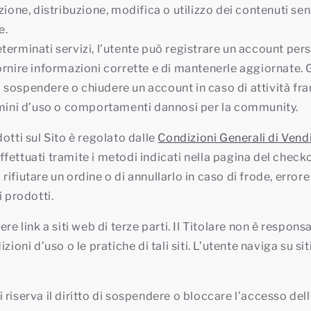
zione, distribuzione, modifica o utilizzo dei contenuti se
e.
terminati servizi, l’utente può registrare un account pers
rnire informazioni corrette e di mantenerle aggiornate. Giu
 di sospendere o chiudere un account in caso di attività fr
rmini d’uso o comportamenti dannosi per la community.
otti sul Sito è regolato dalle
Condizioni Generali di Vend
ettuati tramite i metodi indicati nella pagina del checkout
di rifiutare un ordine o di annullarlo in caso di frode, errore
i prodotti.
re link a siti web di terze parti. Il Titolare non è responsa
zioni d’uso o le pratiche di tali siti. L’utente naviga su sit
 si riserva il diritto di sospendere o bloccare l’accesso del