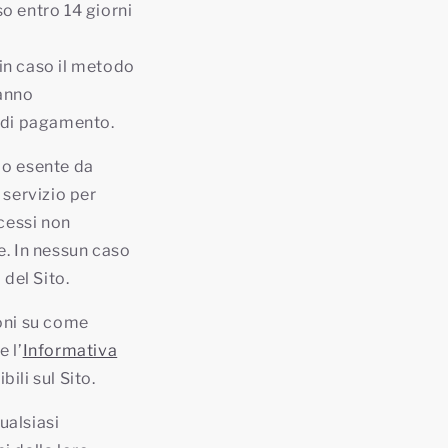
so entro 14 giorni
 in caso il metodo
ranno
i di pagamento.
o o esente da
 servizio per
cessi non
ge. In nessun caso
 del Sito.
ioni su come
e l’
Informativa
bili sul Sito.
qualsiasi