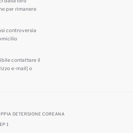
i dalla loro
one per rimanere
asi controversia
omicilio
bile contattare il
irizzo e-mail] o
PPIA DETERSIONE COREANA
EP 1