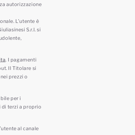
nza autorizzazione
onale. L’utente è
liasinesi S.r.l. si
audolente,
ita
. I pagamenti
. Il Titolare si
 nei prezzi o
bile per i
i di terzi a proprio
l’utente al canale