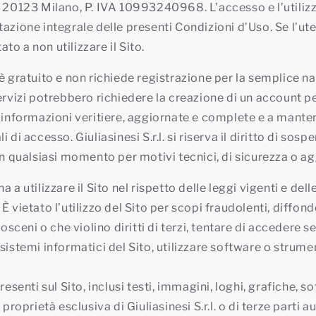
– 20123 Milano, P. IVA 10993240968. L’accesso e l’utilizz
tazione integrale delle presenti Condizioni d’Uso. Se l’ut
tato a non utilizzare il Sito.
 è gratuito e non richiede registrazione per la semplice n
servizi potrebbero richiedere la creazione di un account p
e informazioni veritiere, aggiornate e complete e a manten
 di accesso. Giuliasinesi S.r.l. si riserva il diritto di sos
 in qualsiasi momento per motivi tecnici, di sicurezza o a
a a utilizzare il Sito nel rispetto delle leggi vigenti e dell
È vietato l’utilizzo del Sito per scopi fraudolenti, diffon
, osceni o che violino diritti di terzi, tentare di accedere s
 sistemi informatici del Sito, utilizzare software o strum
presenti sul Sito, inclusi testi, immagini, loghi, grafiche, 
 proprietà esclusiva di Giuliasinesi S.r.l. o di terze parti a