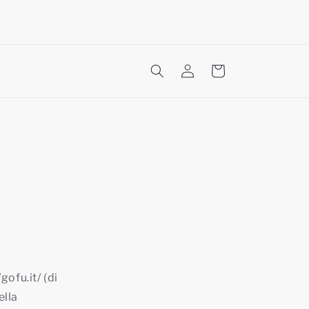
Accedi
Carrello
gofu.it/ (di
ella