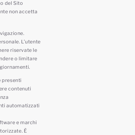
o del Sito
ente non accetta
avigazione.
ersonale. L’utente
ere riservate le
pendere o limitare
ggiornamenti.
e presenti
dere contenuti
enza
enti automatizzati
software e marchi
utorizzate. È